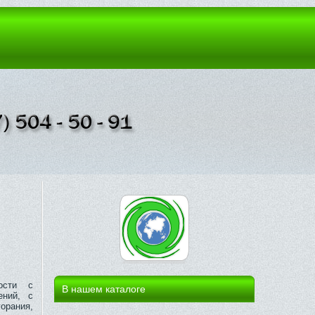
ости с
В нашем каталоге
ений, с
орания,