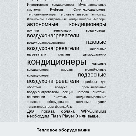
Инверторные кондиционеры
Мультизональные
системы
Руфтопы
Сплит-кондиционеры
Тепловентиляторы
Тепловые завесы
Тепломаш
Фэн-койлы
Центральные кондиционеры
Чиллеры
автономные кондиционеры
арктика
вентиляция
воздуховоды
воздухонагреватели
газовые
воздухораспределители
воздухонагреватели
канальные
нагреватели
клапаны дымоудаления
кондиционеры
крышные
кондиционеры
лиссант
моноблочные
подвесные
кондиционеры
воздухонагреватели
приборы для
обратоки воздуха
промышленные
воздухонагреватели
секции нагрева
системы
вентиляции
системы кондиционирования
тепловое оборудование
тепловые пушки
теплогенераторы
франкойлы
Для показа облака WP-Cumulus
необходим
Flash Player 9
или выше.
Тепловое оборудование