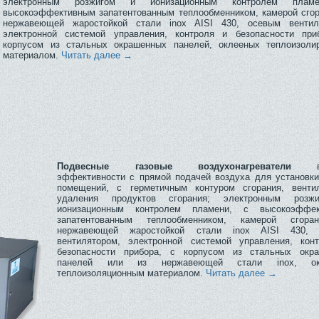
электронным розжигом и ионизационным контролем плам
высокоэффективным запатентованным теплообменником, камерой сгор
нержавеющей жаростойкой стали inox AISI 430, осевым вентил
электронной системой управления, контроля и безопасности при
корпусом из стальных окрашенных панелей, оклееных теплоизол
материалом.
Читать далее
→
Подвесные газовые воздухонагреватели
выс
эффективности с прямой подачей воздуха для установки
помещений, с герметичным контуром сгорания, венти
удаления продуктов сгорания; электронным розж
ионизационным контролем пламени, с высокоэффек
запатентованным теплообменником, камерой сгора
нержавеющей жаростойкой стали inox AISI 430, 
вентилятором, электронной системой управления, кон
безопасности прибора, с корпусом из стальных окр
панелей или из нержавеющей стали inox, ок
теплоизоляционным материалом.
Читать далее
→