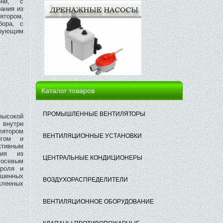
ени, с
ания из
ятором,
бора, с
ирующим
Каталог товаров
ПРОМЫШЛЕННЫЕ ВЕНТИЛЯТОРЫ
окой
 внутри
лятором
ВЕНТИЛЯЦИОННЫЕ УСТАНОВКИ
игом и
тивным
ния из
ЦЕНТРАЛЬНЫЕ КОНДИЦИОНЕРЫ
осевым
троля и
ашенных
ВОЗДУХОРАСПРЕДЕЛИТЕЛИ
лееных
ВЕНТИЛЯЦИОННОЕ ОБОРУДОВАНИЕ